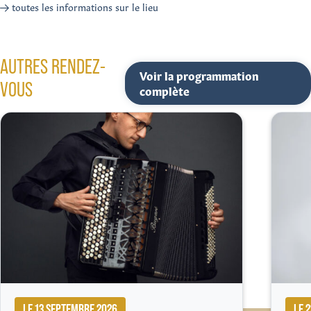
toutes les informations sur le lieu
AUTRES RENDEZ-
Voir la programmation
VOUS
complète
LE 13 SEPTEMBRE 2026
LE 