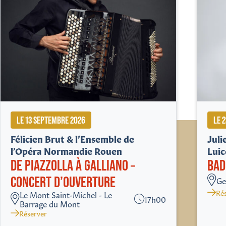
LE 13 SEPTEMBRE 2026
LE 
Félicien Brut & l’Ensemble de
Jul
l’Opéra Normandie Rouen
Lui
DE PIAZZOLLA À GALLIANO –
BAD
CONCERT D’OUVERTURE
Ge
Ré
Le Mont Saint-Michel - Le
17h00
Barrage du Mont
Réserver