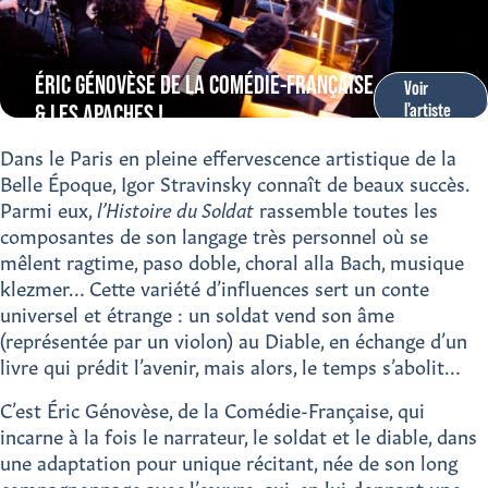
ÉRIC GÉNOVÈSE DE LA COMÉDIE-FRANÇAISE
Voir
l'artiste
& LES APACHES !
Dans le Paris en pleine effervescence artistique de la
Belle Époque, Igor Stravinsky connaît de beaux succès.
Parmi eux,
l’Histoire du Soldat
rassemble toutes les
composantes de son langage très personnel où se
mêlent ragtime, paso doble, choral alla Bach, musique
klezmer… Cette variété d’influences sert un conte
universel et étrange : un soldat vend son âme
(représentée par un violon) au Diable, en échange d’un
livre qui prédit l’avenir, mais alors, le temps s’abolit…
C’est Éric Génovèse, de la Comédie-Française, qui
incarne à la fois le narrateur, le soldat et le diable, dans
une adaptation pour unique récitant, née de son long