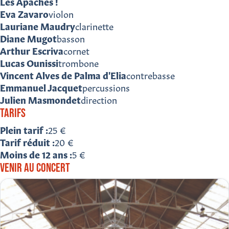
Les Apaches !
Eva Zavaro
violon
Lauriane Maudry
clarinette
Diane Mugot
basson
Arthur Escriva
cornet
Lucas Ounissi
trombone
Vincent Alves de Palma d'Elia
contrebasse
Emmanuel Jacquet
percussions
Julien Masmondet
direction
TARIFS
Plein tarif
25 €
Tarif réduit
20 €
Moins de 12 ans
5 €
VENIR AU CONCERT