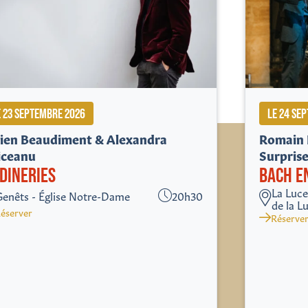
E 23 SEPTEMBRE 2026
LE 24 SE
lien Beaudiment & Alexandra
Romain 
iceanu
Surprise
DINERIES
BACH E
La Luc
Genêts - Église Notre-Dame
20h30
de la L
éserver
Réserve