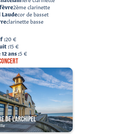
fèvre
2ème clarinette
d Laude
cor de basset
rre
clarinette basse
if
20 €
uit
15 €
 12 ans
5 €
 CONCERT
E DE L’ARCHIPEL
lle