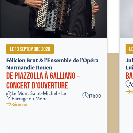
LE 13 SEPTEMBRE 2026
L
Félicien Brut & l’Ensemble de l’Opéra
Ju
Normandie Rouen
Lu
DE PIAZZOLLA À GALLIANO –
BA
CONCERT D’OUVERTURE
R
Le Mont Saint-Michel - Le
17h00
Barrage du Mont
Réserver