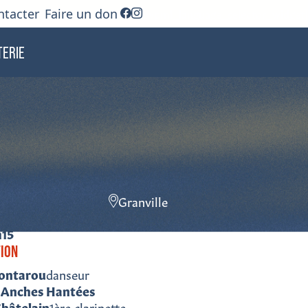
ntacter
Faire un don
[wpml_language_selector_widget]
TERIE
Granville
h15
TION
ontarou
danseur
 Anches Hantées
Châtelain
1ère clarinette