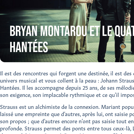
BRYAN MONTAROU ET LE QUA
HANTÉES
Il est des rencontres qui forgent une destinée, il est d
univers musical et vous collent à la peau : Johann Strau
Hantées. Il les accompagne depuis 25 ans, de ses mélodies
son exigence, son implacable rythmique et ce qu’il impos
Strauss est un alchimiste de la connexion. Mariant popula
laissé une empreinte que d’autres, après lui, ont saisie
son propos ; que d’autres encore n’ont pas saisie tout e
profonde. Strauss permet des ponts entre tous ceux-là, L