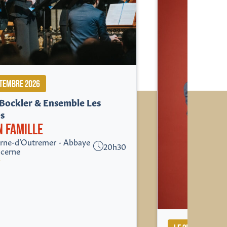
PTEMBRE 2026
Bockler & Ensemble Les
s
N FAMILLE
erne-d’Outremer - Abbaye
20h30
ucerne
r