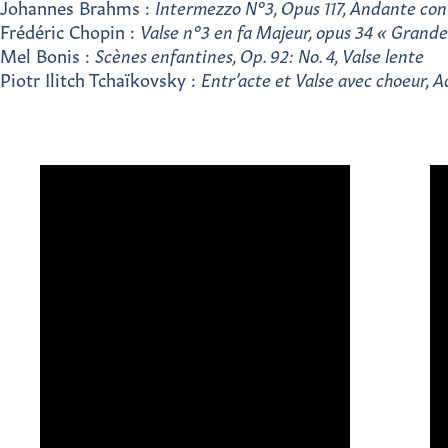
Johannes Brahms :
Intermezzo N°3, Opus 117, Andante co
Frédéric Chopin :
Valse n°3 en fa Majeur, opus 34 « Grandes
Mel Bonis :
Scènes enfantines, Op. 92: No. 4, Valse lente
Piotr Ilitch Tchaïkovsky :
Entr’acte et Valse avec choeur, 