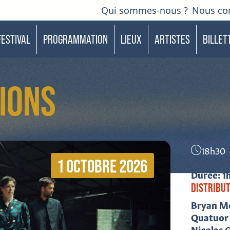
Qui sommes-nous ?
Nous co
FESTIVAL
PROGRAMMATION
LIEUX
ARTISTES
BILLET
IONS
18h30
1 OCTOBRE 2026
Durée: 1
DISTRIBU
Bryan M
Quatuor
Nicolas 