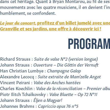
dans cet héritage. Quant à Bryan Montarou, au fil de ses
mouvements avec les quatre musiciens, il en devient l’inc
humblement, se confondent.
Le jour du concert
, profitez d’un billet jumelé avec un
Granville et ses jardins, une offre à découvrir ici !
PROGRA
Richard Strauss :
Suite de valse N°2 (version longue)
Johann Strauss :
Ouverture – Die Göttin der Vernuft
Han Christian Lumbye :
Champagne Galop
Alexandre Lecocq :
Suite extraite de Mam’zelle Angot
Vincent Peirani :
Valse des Anches hantées
Charles Koechlin :
Valse de la réconciliation – Premier alb
Piotr Ilitch Tchaïkovsky :
Valse Bluette – Op 72 N°11
Johann Strauss :
Éljen a Magyar!
Johannes Brahms :
Capriccio opus 76 n°5