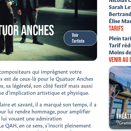
Sarah Le
Bertran
Élise Ma
TUOR ANCHES
TARIFS
Voir
Plein tar
l'artiste
Tarif réd
Moins de
VENIR AU
es compositeurs qui imprègnent votre
ss est de ceux-là pour le Quatuor Anches
, sa légèreté, son côté festif mais aussi
e d’implication artistique et physique.
ire et savant, il a marqué son temps, il a
 pour lui rendre hommage, pour amplifier
THÉÂTR
n lui vouant une admiration
Granvi
e QAH, en ce sens, s’inscrit pleinement