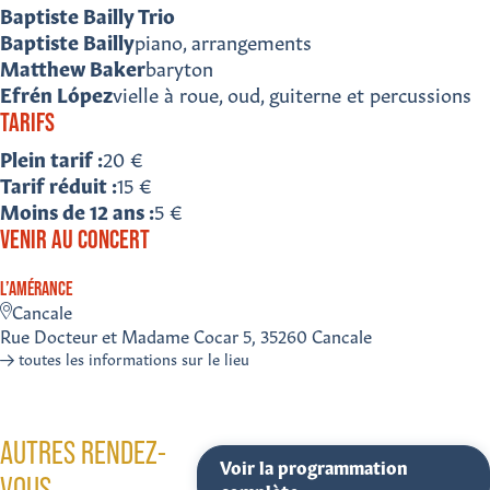
Baptiste Bailly Trio
Baptiste Bailly
piano, arrangements
Matthew Baker
baryton
Efrén López
vielle à roue, oud, guiterne et percussions
TARIFS
Plein tarif
20 €
Tarif réduit
15 €
Moins de 12 ans
5 €
VENIR AU CONCERT
L’AMÉRANCE
Cancale
Rue Docteur et Madame Cocar 5, 35260 Cancale
toutes les informations sur le lieu
AUTRES RENDEZ-
Voir la programmation
VOUS