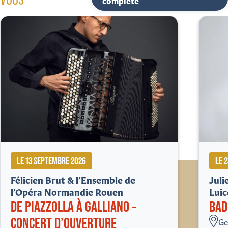
complète
LE 13 SEPTEMBRE 2026
LE 
Félicien Brut & l’Ensemble de
Jul
l’Opéra Normandie Rouen
Lui
DE PIAZZOLLA À GALLIANO –
BAD
CONCERT D’OUVERTURE
Ge