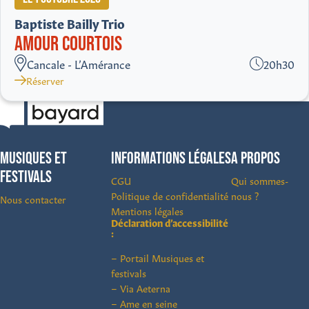
Baptiste Bailly Trio
AMOUR COURTOIS
Cancale - L’Amérance
20h30
Réserver
MUSIQUES ET
INFORMATIONS LÉGALES
A PROPOS
FESTIVALS
CGU
Qui sommes-
Politique de confidentialité
nous ?
Nous contacter
Mentions légales
Déclaration d’accessibilité
:
– Portail Musiques et
festivals
– Via Aeterna
– Ame en seine