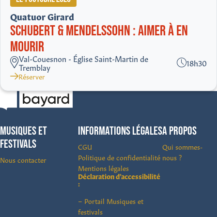
Quatuor Girard
SCHUBERT & MENDELSSOHN : AIMER À EN
MOURIR
Val-Couesnon - Église Saint-Martin de
18h30
Tremblay
Réserver
MUSIQUES ET
INFORMATIONS LÉGALES
A PROPOS
FESTIVALS
CGU
Qui sommes-
Politique de confidentialité
nous ?
Nous contacter
Mentions légales
Déclaration d’accessibilité
:
– Portail Musiques et
festivals